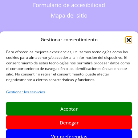
Formulario de accesibilidad
Mapa del sitio
Datos de contacto
Gestionar consentimiento
606 612 789
Para ofrecer las mejores experiencias, utilizamos tecnologías como las
cookies para almacenar y/o acceder a la información del dispositivo. El
consentimiento de estas tecnologías nos permitirá procesar datos como
info@javierperezpsicologia.com
el comportamiento de navegación o las identificaciones únicas en este
sitio. No consentir o retirar el consentimiento, puede afectar
negativamente a ciertas características y funciones.
Avda. Reyes Católicos, 31, 2º 38005. S/C de
Tenerife
Gestionar los servicios
De lunes a sábado de 9:00 a 21:00 horas
Aceptar
Denegar
Ver preferencias